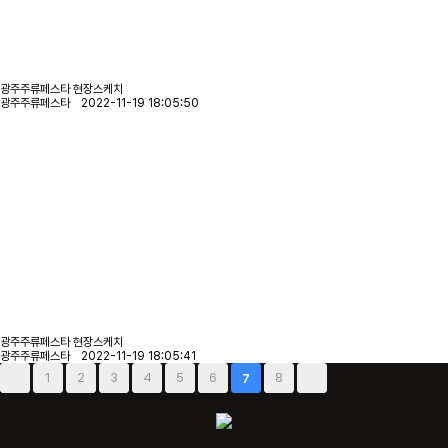
광주주류페스타 현장스케치
광주주류페스타 2022-11-19 18:05:50
광주주류페스타 현장스케치
광주주류페스타 2022-11-19 18:05:41
1
2
3
4
5
6
8
7