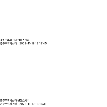
광주주류페스타 현장스케치
광주주류페스타 2022-11-19 18:18:45
광주주류페스타 현장스케치
광주주류페스타 2022-11-19 18:18:31